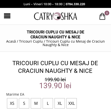
Luni – Vineri 10:00 – 18:00 |
0784.330.220
0
TRICOURI CUPLU CU MESAJ DE
CRACIUN NAUGHTY & NICE
Acasă
/
Tricouri Cuplu
/
Tricouri Cuplu cu Mesaj de Craciun
Naughty & Nice
TRICOURI CUPLU CU MESAJ DE
CRACIUN NAUGHTY & NICE
199.90
lei
139.90
lei
Marime EA
XS
S
M
L
XL
XXL