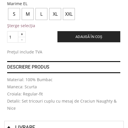
Marime EL
S
M
L
XL
XXL
Șterge selecția
Quantity
ADAUGĂ ÎN COȘ
.
Prețul include TVA
DESCRIERE PRODUS
Material: 100% Bumbac
Maneca: Scurta
Croiala: Regular-fit
Detalii: Set tricouri cuplu cu mesaj de Craciun Naughty &
Nice
LIVRARE