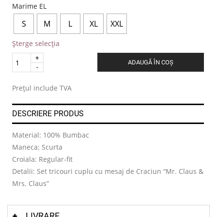
Marime EL
S
M
L
XL
XXL
Șterge selecția
Quantity
ADAUGĂ ÎN COȘ
.
Prețul include TVA
DESCRIERE PRODUS
Material: 100% Bumbac
Maneca: Scurta
Croiala: Regular-fit
Detalii: Set tricouri cuplu cu mesaj de Craciun “Mr. Claus &
Mrs. Claus”
LIVRARE