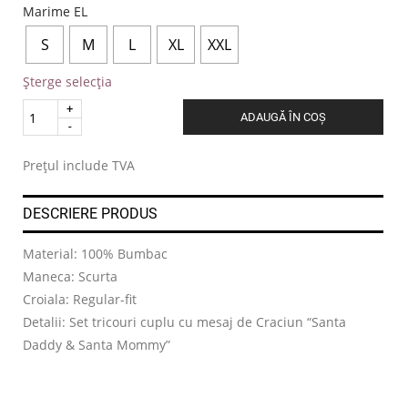
Marime EL
S
M
L
XL
XXL
Șterge selecția
Quantity
ADAUGĂ ÎN COȘ
.
Prețul include TVA
DESCRIERE PRODUS
Material: 100% Bumbac
Maneca: Scurta
Croiala: Regular-fit
Detalii: Set tricouri cuplu cu mesaj de Craciun “Santa
Daddy & Santa Mommy”