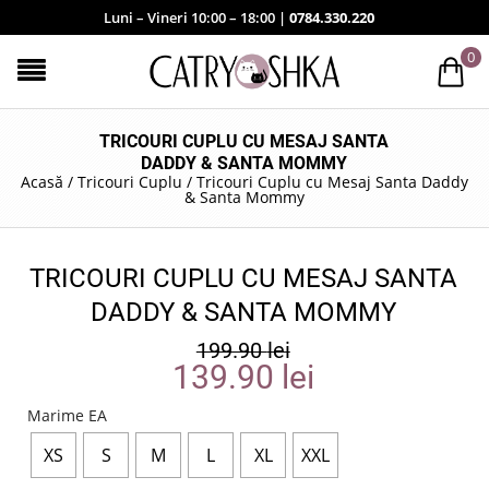
Luni – Vineri 10:00 – 18:00 |
0784.330.220
0
TRICOURI CUPLU CU MESAJ SANTA
DADDY & SANTA MOMMY
Acasă
/
Tricouri Cuplu
/
Tricouri Cuplu cu Mesaj Santa Daddy
& Santa Mommy
TRICOURI CUPLU CU MESAJ SANTA
DADDY & SANTA MOMMY
199.90
lei
139.90
lei
Marime EA
XS
S
M
L
XL
XXL