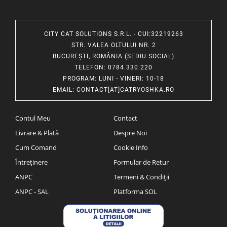
CITY CAT SOLUTIONS S.R.L. - CUI:32219263
STR. VALEA OLTULUI NR. 2
BUCUREȘTI, ROMÂNIA (SEDIU SOCIAL)
TELEFON
: 0784.330.220
PROGRAM
: LUNI - VINERI: 10-18
EMAIL
:
CONTACT[AT]CATRYOSHKA.RO
Contul Meu
Contact
Livrare & Plată
Despre Noi
Cum Comand
Cookie Info
Întreținere
Formular de Retur
ANPC
Termeni & Condiții
ANPC - SAL
Platforma SOL