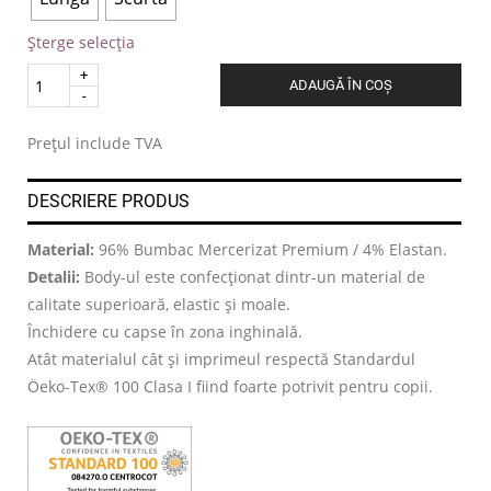
Șterge selecția
Quantity
ADAUGĂ ÎN COȘ
.
Prețul include TVA
DESCRIERE PRODUS
Material:
96% Bumbac Mercerizat Premium / 4% Elastan.
Detalii:
Body-ul este confecționat dintr-un material de
calitate superioară, elastic și moale.
Închidere cu capse în zona inghinală.
Atât materialul cât și imprimeul respectă Standardul
Öeko-Tex® 100 Clasa I fiind foarte potrivit pentru copii.