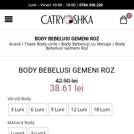
Luni – Vineri 10:00 – 18:00 |
0784.330.220
0
BODY BEBELUSI GEMENI ROZ
Acasă
/
Toate Body-urile
/
Body Bebeluși cu Mesaje
/
Body
Bebelusi Gemeni Roz
BODY BEBELUSI GEMENI ROZ
42.90
lei
38.61
lei
Vârstă Body
3 Luni
6 Luni
9 Luni
12 Luni
18 Luni
Mânecă Body
Lungă
Scurtă