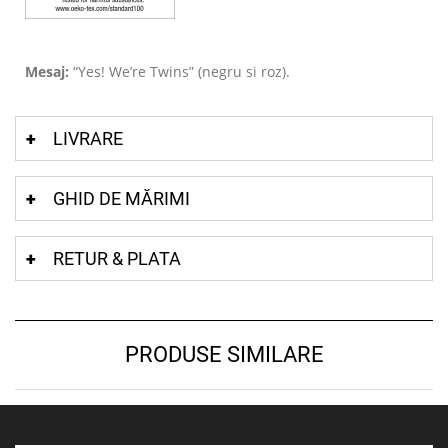
Mesaj:
“Yes! We’re Twins” (negru si roz).
LIVRARE
GHID DE MĂRIMI
RETUR & PLATA
PRODUSE SIMILARE