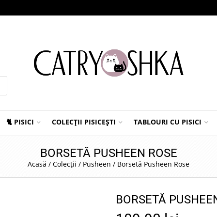
🐈 PISICI
COLECȚII PISICEȘTI
TABLOURI CU PISICI
BORSETĂ PUSHEEN ROSE
Acasă
/
Colecții
/
Pusheen
/
Borsetă Pusheen Rose
BORSETĂ PUSHEE