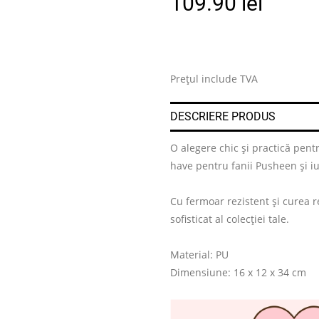
109.90
lei
Prețul include TVA
DESCRIERE PRODUS
O alegere chic și practică pent
have pentru fanii Pusheen și iu
Cu fermoar rezistent și curea r
sofisticat al colecției tale.
Material: PU
Dimensiune: 16 x 12 x 34 cm