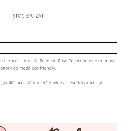
STOC EPUIZAT
ru fiecare zi, borseta Pusheen Rose Collection este un must-
bitorii de modă eco-friendly.
eglabilă, această borsetă devine accesoriul practic și