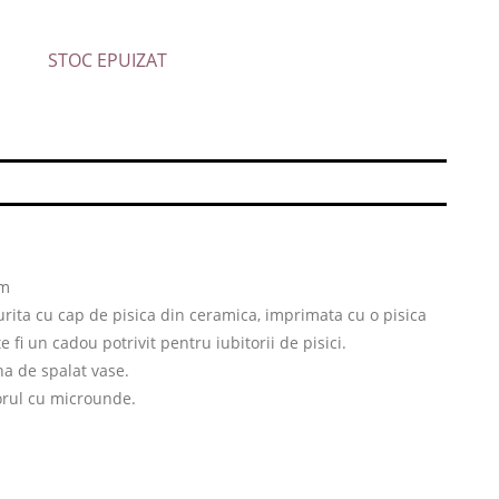
STOC EPUIZAT
cm
gurita cu cap de pisica din ceramica, imprimata cu o pisica
fi un cadou potrivit pentru iubitorii de pisici.
na de spalat vase.
torul cu microunde.