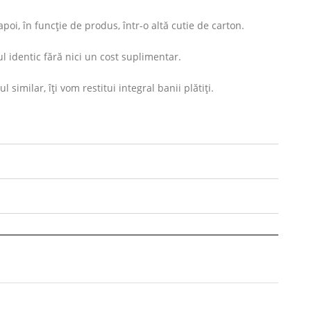
oi, în funcție de produs, într-o altă cutie de carton.
l identic fără nici un cost suplimentar.
imilar, îți vom restitui integral banii plătiți.