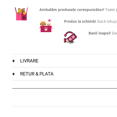
Ambalăm produsele corespunzător!
Toate p
Produs la schimb!
Dacă totuși 
Banii inapoi!
Dac
LIVRARE
RETUR & PLATA