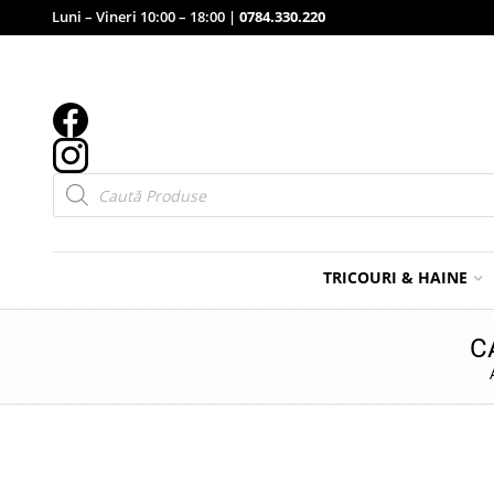
Luni – Vineri 10:00 – 18:00 |
0784.330.220
Products
search
TRICOURI & HAINE
C