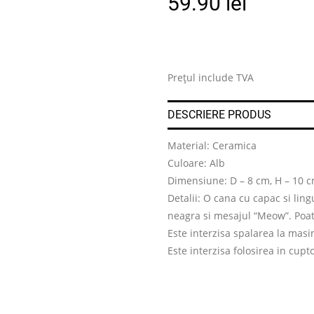
59.90
lei
Prețul include TVA
DESCRIERE PRODUS
Material: Ceramica
Culoare: Alb
Dimensiune: D – 8 cm, H – 10 
Detalii: O cana cu capac si lin
neagra si mesajul “Meow”. Poate 
Este interzisa spalarea la masi
Este interzisa folosirea in cup