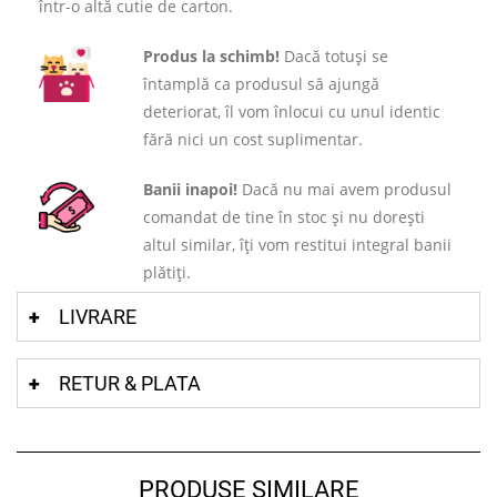
într-o altă cutie de carton.
Produs la schimb!
Dacă totuși se
întamplă ca produsul să ajungă
deteriorat, îl vom înlocui cu unul identic
fără nici un cost suplimentar.
Banii inapoi!
Dacă nu mai avem produsul
comandat de tine în stoc și nu dorești
altul similar, îți vom restitui integral banii
plătiți.
LIVRARE
RETUR & PLATA
PRODUSE SIMILARE