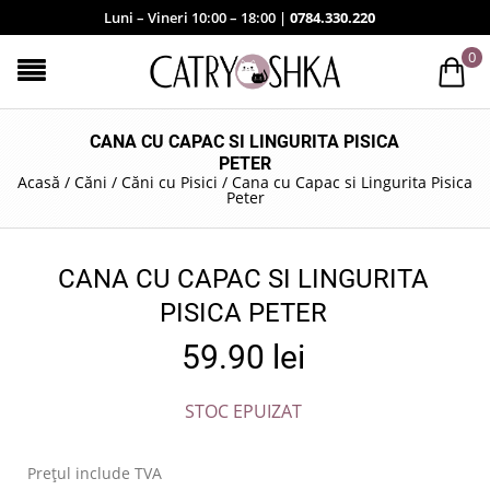
Luni – Vineri 10:00 – 18:00 |
0784.330.220
0
CANA CU CAPAC SI LINGURITA PISICA
PETER
Acasă
/
Căni
/
Căni cu Pisici
/
Cana cu Capac si Lingurita Pisica
Peter
CANA CU CAPAC SI LINGURITA
PISICA PETER
59.90
lei
STOC EPUIZAT
Prețul include TVA