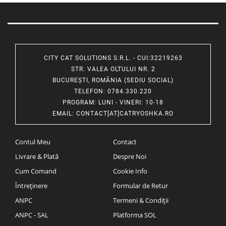
CITY CAT SOLUTIONS S.R.L. - CUI:32219263
STR. VALEA OLTULUI NR. 2
BUCUREȘTI, ROMÂNIA (SEDIU SOCIAL)
TELEFON
: 0784.330.220
PROGRAM
: LUNI - VINERI: 10-18
EMAIL
:
CONTACT[AT]CATRYOSHKA.RO
Contul Meu
Contact
Livrare & Plată
Despre Noi
Cum Comand
Cookie Info
Întreținere
Formular de Retur
ANPC
Termeni & Condiții
ANPC - SAL
Platforma SOL