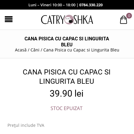
Luni – Vineri 10:00 – 18:00 |
0784.330.220
0
CANA PISICA CU CAPAC SI LINGURITA
BLEU
Acasă
/
Căni
/
Cana Pisica cu Capac si Lingurita Bleu
CANA PISICA CU CAPAC SI
LINGURITA BLEU
39.90
lei
STOC EPUIZAT
Prețul include TVA