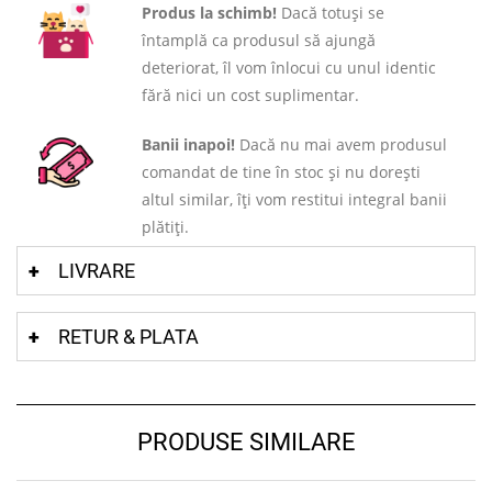
Produs la schimb!
Dacă totuși se
întamplă ca produsul să ajungă
deteriorat, îl vom înlocui cu unul identic
fără nici un cost suplimentar.
Banii inapoi!
Dacă nu mai avem produsul
comandat de tine în stoc și nu dorești
altul similar, îți vom restitui integral banii
plătiți.
LIVRARE
RETUR & PLATA
PRODUSE SIMILARE