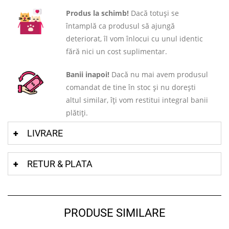
Produs la schimb!
Dacă totuși se
întamplă ca produsul să ajungă
deteriorat, îl vom înlocui cu unul identic
fără nici un cost suplimentar.
Banii inapoi!
Dacă nu mai avem produsul
comandat de tine în stoc și nu dorești
altul similar, îți vom restitui integral banii
plătiți.
LIVRARE
RETUR & PLATA
PRODUSE SIMILARE