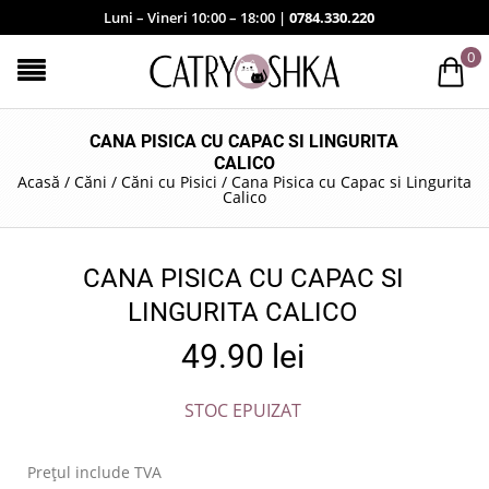
Luni – Vineri 10:00 – 18:00 |
0784.330.220
0
CANA PISICA CU CAPAC SI LINGURITA
CALICO
Acasă
/
Căni
/
Căni cu Pisici
/
Cana Pisica cu Capac si Lingurita
Calico
CANA PISICA CU CAPAC SI
LINGURITA CALICO
49.90
lei
STOC EPUIZAT
Prețul include TVA