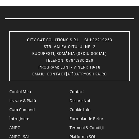
CITY CAT SOLUTIONS S.R.L. - CUI:32219263
STR. VALEA OLTULUI NR. 2
BUCUREȘTI, ROMÂNIA (SEDIU SOCIAL)
TELEFON
: 0784.330.220
PROGRAM
: LUNI - VINERI: 10-18
EMAIL
:
CONTACT[AT]CATRYOSHKA.RO
Contul Meu
Contact
Livrare & Plată
Despre Noi
Cum Comand
Cookie Info
Întreținere
Formular de Retur
ANPC
Termeni & Condiții
ANPC - SAL
Platforma SOL