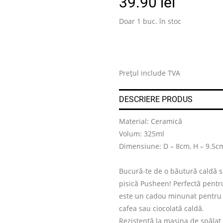
39.90
lei
Doar 1 buc. în stoc
.
Prețul include TVA
DESCRIERE PRODUS
Material: Ceramică
Volum: 325ml
Dimensiune: D – 8cm, H – 9.5c
Bucură-te de o băutură caldă s
pisică Pusheen! Perfectă pentru
este un cadou minunat pentru o
cafea sau ciocolată caldă.
Rezistentă la mașina de spălat