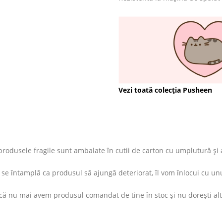
Vezi toată colecția Pusheen
rodusele fragile sunt ambalate în cutii de carton cu umplutură și ap
se întamplă ca produsul să ajungă deteriorat, îl vom înlocui cu unu
ă nu mai avem produsul comandat de tine în stoc și nu dorești altul s