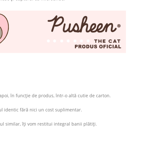
oi, în funcție de produs, într-o altă cutie de carton.
l identic fără nici un cost suplimentar.
imilar, îți vom restitui integral banii plătiți.