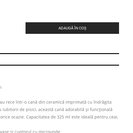
ADAUGĂ ÎN COȘ
m
au rece într-o cană din ceramică imprimată cu îndrăgita
 iubitorii de pisici, această cană adorabilă și funcțională
rice ocazie. Capacitatea de 325 ml este ideală pentru ceai,
 vase și cuptorul cu microunde.