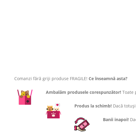
Comanzi fără griji produse FRAGILE!
Ce înseamnă asta?
Ambalăm produsele corespunzător!
Toate p
Produs la schimb!
Dacă totuși 
Banii inapoi!
Dac