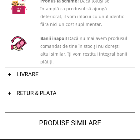
Produs la schimb!
Dacă totuși se
întamplă ca produsul să ajungă
deteriorat, îl vom înlocui cu unul identic
fără nici un cost suplimentar.
Banii inapoi!
Dacă nu mai avem produsul
comandat de tine în stoc și nu dorești
altul similar, îți vom restitui integral banii
plătiți.
LIVRARE
RETUR & PLATA
PRODUSE SIMILARE