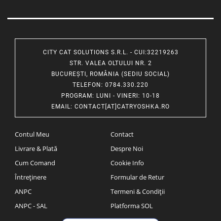
CITY CAT SOLUTIONS S.R.L. - CUI:32219263
STR. VALEA OLTULUI NR. 2
BUCUREȘTI, ROMÂNIA (SEDIU SOCIAL)
TELEFON
: 0784.330.220
PROGRAM
: LUNI - VINERI: 10-18
EMAIL
:
CONTACT[AT]CATRYOSHKA.RO
Contul Meu
Contact
Livrare & Plată
Despre Noi
Cum Comand
Cookie Info
Întreținere
Formular de Retur
ANPC
Termeni & Condiții
ANPC - SAL
Platforma SOL