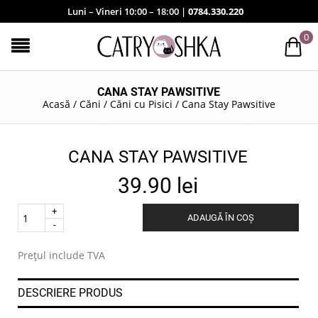
Luni – Vineri 10:00 – 18:00 |
0784.330.220
0
CANA STAY PAWSITIVE
Acasă
/
Căni
/
Căni cu Pisici
/
Cana Stay Pawsitive
CANA STAY PAWSITIVE
39.90
lei
Quantity
ADAUGĂ ÎN COȘ
.
Prețul include TVA
DESCRIERE PRODUS