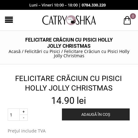
Luni – Vineri 10:00 – 18:00 |
0784.330.220
0
FELICITARE CRĂCIUN CU PISICI HOLLY
JOLLY CHRISTMAS
Acasă
/
Felicitări cu Pisici
/
Felicitare Crăciun cu Pisici Holly
Jolly Christmas
FELICITARE CRĂCIUN CU PISICI
HOLLY JOLLY CHRISTMAS
14.90
lei
Quantity
ADAUGĂ ÎN COȘ
.
Prețul include TVA