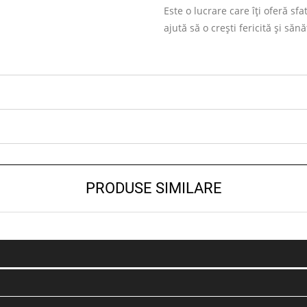
Este o lucrare care îți oferă sfat
ajută să o crești fericită și săn
PRODUSE SIMILARE