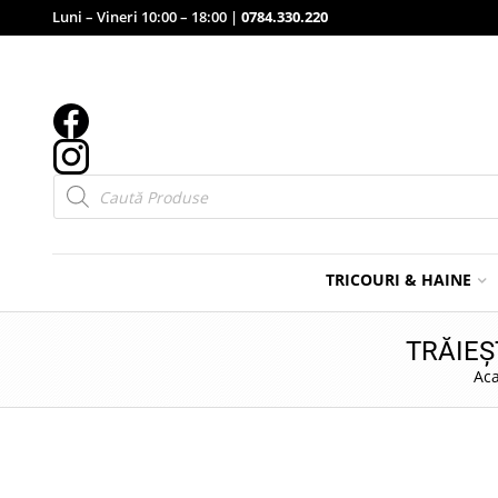
Luni – Vineri 10:00 – 18:00 |
0784.330.220
Products
search
TRICOURI & HAINE
TRĂIEȘ
Ac