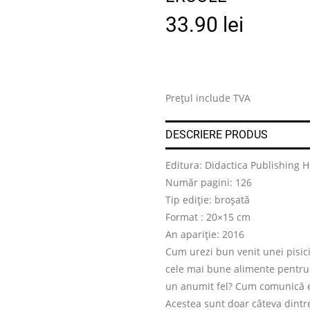
33.90
lei
Prețul include TVA
DESCRIERE PRODUS
Editura: Didactica Publishing 
Număr pagini: 126
Tip ediție: broșată
Format : 20×15 cm
An apariție: 2016
Cum urezi bun venit unei pisici
cele mai bune alimente pentru 
un anumit fel? Cum comunică ea
Acestea sunt doar câteva dintre