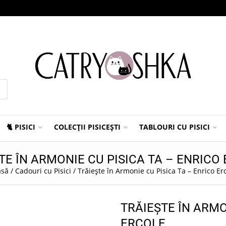
🐈 PISICI
COLECȚII PISICEȘTI
TABLOURI CU PISICI
TE ÎN ARMONIE CU PISICA TA – ENRICO
asă
/
Cadouri cu Pisici
/
Trăiește în Armonie cu Pisica Ta – Enrico Er
TRĂIEȘTE ÎN ARMO
ERCOLE