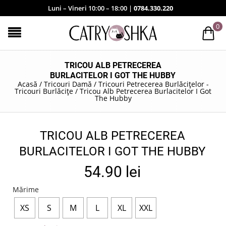
Luni – Vineri 10:00 – 18:00 |
0784.330.220
0
TRICOU ALB PETRECEREA
BURLACITELOR I GOT THE HUBBY
Acasă
/
Tricouri Damă
/
Tricouri Petrecerea Burlăcițelor -
Tricouri Burlăcițe
/
Tricou Alb Petrecerea Burlacitelor I Got
The Hubby
TRICOU ALB PETRECEREA
BURLACITELOR I GOT THE HUBBY
54.90
lei
Mărime
XS
S
M
L
XL
XXL