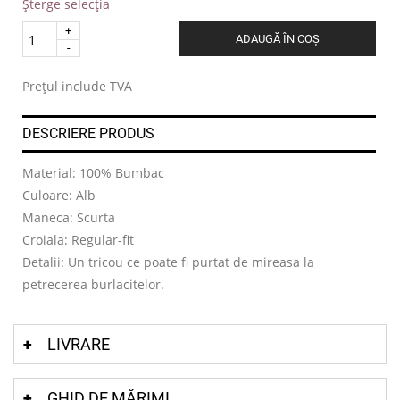
Șterge selecția
Quantity
ADAUGĂ ÎN COȘ
.
Prețul include TVA
DESCRIERE PRODUS
Material: 100% Bumbac
Culoare: Alb
Maneca: Scurta
Croiala: Regular-fit
Detalii: Un tricou ce poate fi purtat de mireasa la
petrecerea burlacitelor.
LIVRARE
GHID DE MĂRIMI