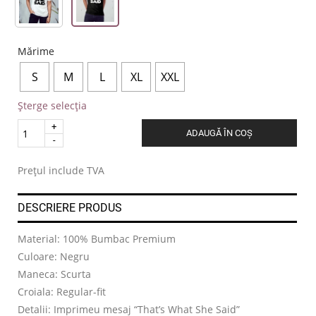
Mărime
S
M
L
XL
XXL
Șterge selecția
Quantity
ADAUGĂ ÎN COȘ
.
Prețul include TVA
DESCRIERE PRODUS
Material: 100% Bumbac Premium
Culoare: Negru
Maneca: Scurta
Croiala: Regular-fit
Detalii: Imprimeu mesaj “That’s What She Said”