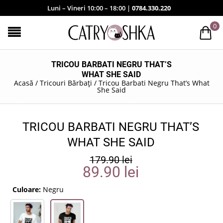
Luni – Vineri 10:00 – 18:00 |
0784.330.220
0
TRICOU BARBATI NEGRU THAT’S
WHAT SHE SAID
Acasă
/
Tricouri Bărbați
/
Tricou Barbati Negru That’s What
She Said
TRICOU BARBATI NEGRU THAT’S
WHAT SHE SAID
179.90
lei
89.90
lei
Culoare:
Negru