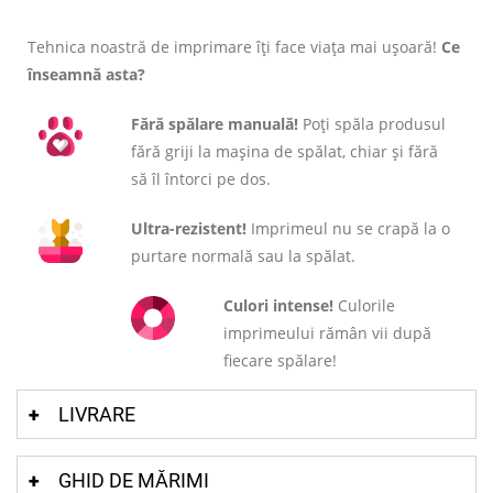
Tehnica noastră de imprimare îți face viața mai ușoară!
Ce
înseamnă asta?
Fără spălare manuală!
Poți spăla produsul
fără griji la mașina de spălat, chiar și fără
să îl întorci pe dos.
Ultra-rezistent!
Imprimeul nu se crapă la o
purtare normală sau la spălat.
Culori intense!
Culorile
imprimeului rămân vii după
fiecare spălare!
LIVRARE
GHID DE MĂRIMI