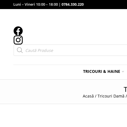
Luni – Vineri 10:00 – 18:00 |
0784.330.220
Products
search
TRICOURI & HAINE
Acasă
/
Tricouri Damă