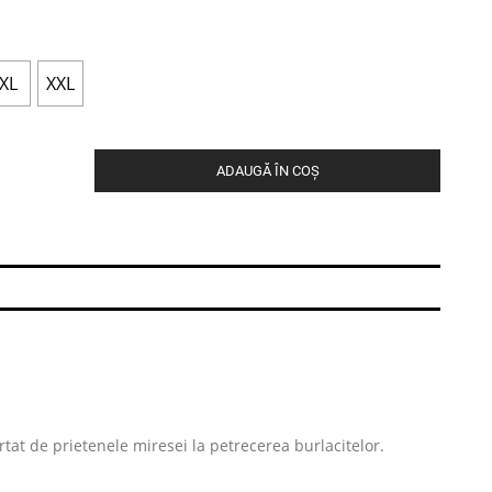
XL
XXL
ADAUGĂ ÎN COȘ
urtat de prietenele miresei la petrecerea burlacitelor.