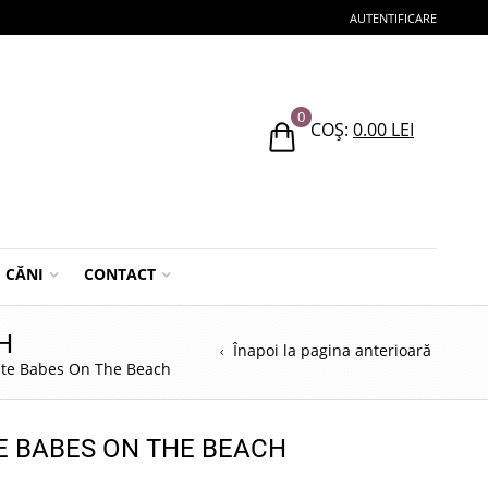
AUTENTIFICARE
0
COȘ:
0.00
LEI
CĂNI
CONTACT
H
Înapoi la pagina anterioară
ite Babes On The Beach
E BABES ON THE BEACH