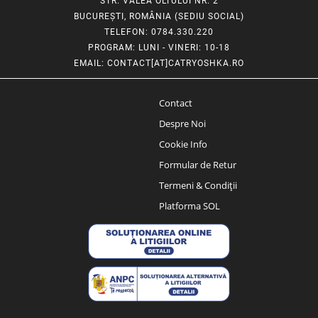
STR. VALEA OLTULUI NR. 2
BUCUREȘTI, ROMÂNIA (SEDIU SOCIAL)
TELEFON
: 0784.330.220
PROGRAM
: LUNI - VINERI: 10-18
EMAIL
:
CONTACT[AT]CATRYOSHKA.RO
Contact
Despre Noi
Cookie Info
Formular de Retur
Termeni & Condiții
Platforma SOL