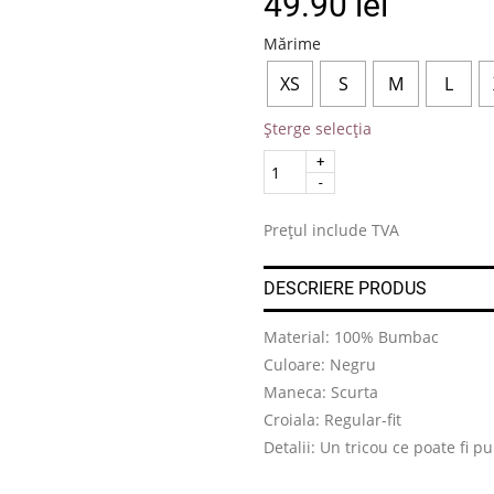
49.90
lei
Mărime
XS
S
M
L
Șterge selecția
Quantity
.
Prețul include TVA
DESCRIERE PRODUS
Material: 100% Bumbac
Culoare: Negru
Maneca: Scurta
Croiala: Regular-fit
Detalii: Un tricou ce poate fi p