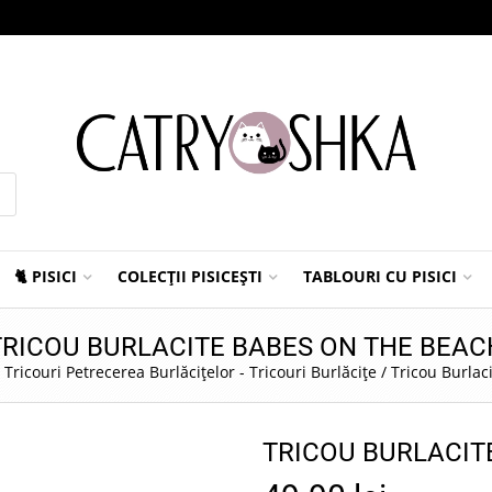
🐈 PISICI
COLECȚII PISICEȘTI
TABLOURI CU PISICI
TRICOU BURLACITE BABES ON THE BEAC
/
Tricouri Petrecerea Burlăcițelor - Tricouri Burlăcițe
/
Tricou Burlac
TRICOU BURLACIT