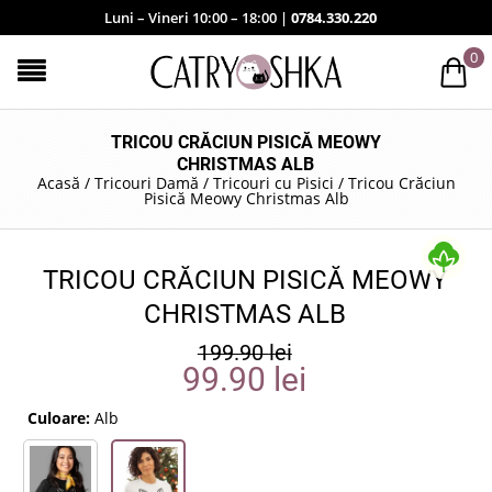
Luni – Vineri 10:00 – 18:00 |
0784.330.220
0
TRICOU CRĂCIUN PISICĂ MEOWY
CHRISTMAS ALB
Acasă
/
Tricouri Damă
/
Tricouri cu Pisici
/
Tricou Crăciun
Pisică Meowy Christmas Alb
TRICOU CRĂCIUN PISICĂ MEOWY
CHRISTMAS ALB
199.90
lei
99.90
lei
Culoare:
Alb