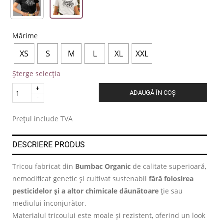
Mărime
XS
S
M
L
XL
XXL
Șterge selecția
Quantity
ADAUGĂ ÎN COȘ
.
Prețul include TVA
DESCRIERE PRODUS
Tricou fabricat din
Bumbac Organic
de calitate superioară,
nemodificat genetic și cultivat sustenabil
fără folosirea
pesticidelor și a altor chimicale dăunătoare
ție sau
mediului înconjurător.
Materialul tricoului este moale și rezistent, oferind un look