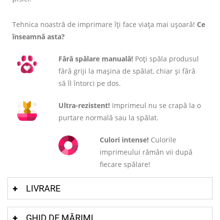
Tehnica noastră de imprimare îți face viața mai ușoară!
Ce
înseamnă asta?
Fără spălare manuală!
Poți spăla produsul
fără griji la mașina de spălat, chiar și fără
să îl întorci pe dos.
Ultra-rezistent!
Imprimeul nu se crapă la o
purtare normală sau la spălat.
Culori intense!
Culorile
imprimeului rămân vii după
fiecare spălare!
LIVRARE
GHID DE MĂRIMI