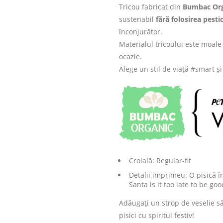
Tricou fabricat din
Bumbac Org
sustenabil
fără folosirea pesti
înconjurător.
Materialul tricoului este moale 
ocazie.
Alege un stil de viață #smart ș
Croială: Regular-fit
Detalii imprimeu: O pisică î
Santa is it too late to be goo
Adăugați un strop de veselie să
pisici cu spiritul festiv!