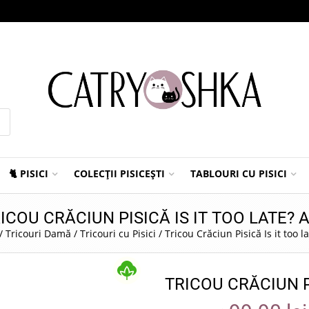
🐈 PISICI
COLECȚII PISICEȘTI
TABLOURI CU PISICI
ICOU CRĂCIUN PISICĂ IS IT TOO LATE? 
/
Tricouri Damă
/
Tricouri cu Pisici
/
Tricou Crăciun Pisică Is it too l
TRICOU CRĂCIUN P