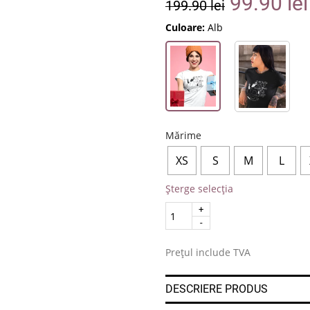
99.90
lei
199.90
lei
Culoare:
Alb
Mărime
XS
S
M
L
Șterge selecția
Quantity
.
Prețul include TVA
DESCRIERE PRODUS