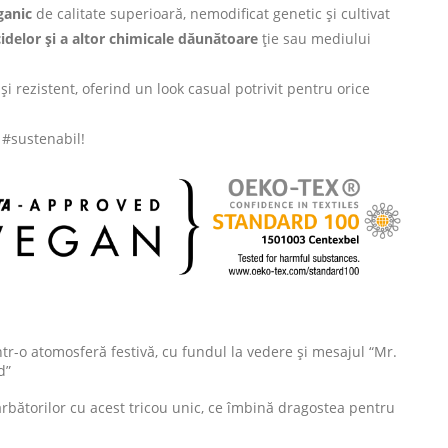
anic
de calitate superioară, nemodificat genetic și cultivat
cidelor și a altor chimicale dăunătoare
ție sau mediului
și rezistent, oferind un look casual potrivit pentru orice
i #sustenabil!
ntr-o atomosferă festivă, cu fundul la vedere și mesajul “Mr.
d”
rbătorilor cu acest tricou unic, ce îmbină dragostea pentru