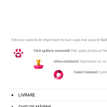
Tehnica noastră de imprimare îți face viața mai ușoară!
Ce 
Fără spălare manuală!
Poți spăla produsul fără
Ultra-rezistent!
Imprimeul nu se c
Culori intense!
Culor
LIVRARE
GHID DE MĂRIMI