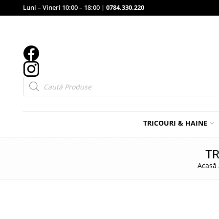
Luni – Vineri 10:00 – 18:00 |
0784.330.220
Products
search
TRICOURI & HAINE
TR
Acasă