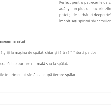
Perfect pentru petrecerile de s
adăuga un plus de bucurie zilni
pisici și de sărbători deopotriv
Îmbrățișați spiritul sărbătorilor
înseamnă asta?
 griji la mașina de spălat, chiar și fără să îl întorci pe dos.
rapă la o purtare normală sau la spălat.
ile imprimeului rămân vii după fiecare spălare!