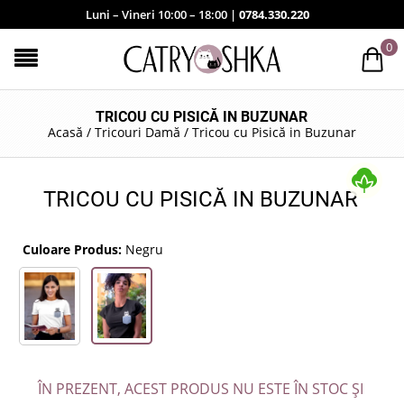
Luni – Vineri 10:00 – 18:00 |
0784.330.220
0
TRICOU CU PISICĂ IN BUZUNAR
Acasă
/
Tricouri Damă
/
Tricou cu Pisică in Buzunar
TRICOU CU PISICĂ IN BUZUNAR
Culoare Produs:
Negru
ÎN PREZENT, ACEST PRODUS NU ESTE ÎN STOC ȘI