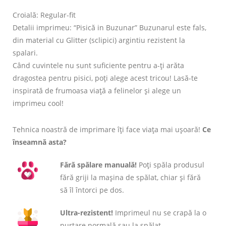
Croială: Regular-fit
Detalii imprimeu: “Pisică in Buzunar” Buzunarul este fals,
din material cu Glitter (sclipici) argintiu rezistent la
spalari.
Când cuvintele nu sunt suficiente pentru a-ți arăta
dragostea pentru pisici, poți alege acest tricou! Lasă-te
inspirată de frumoasa viață a felinelor și alege un
imprimeu cool!
Tehnica noastră de imprimare îți face viața mai ușoară!
Ce
înseamnă asta?
Fără spălare manuală!
Poți spăla produsul
fără griji la mașina de spălat, chiar și fără
să îl întorci pe dos.
Ultra-rezistent!
Imprimeul nu se crapă la o
purtare normală sau la spălat.