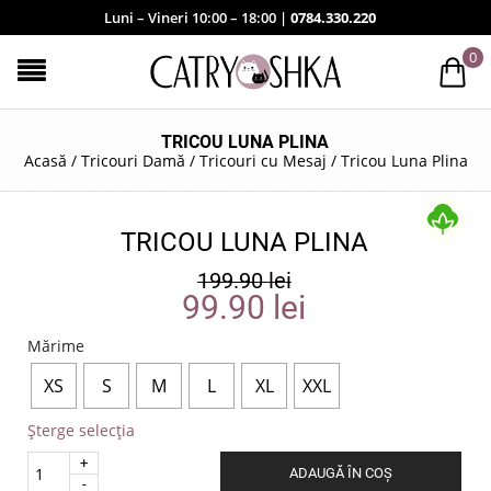
Luni – Vineri 10:00 – 18:00 |
0784.330.220
0
TRICOU LUNA PLINA
Acasă
/
Tricouri Damă
/
Tricouri cu Mesaj
/
Tricou Luna Plina
TRICOU LUNA PLINA
199.90
lei
99.90
lei
Mărime
XS
S
M
L
XL
XXL
Șterge selecția
Quantity
ADAUGĂ ÎN COȘ