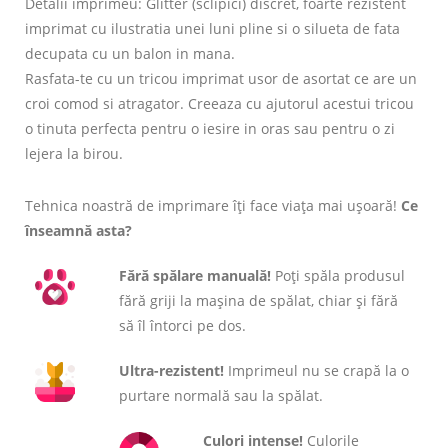
Detalii imprimeu: Glitter (sclipici) discret, foarte rezistent
imprimat cu ilustratia unei luni pline si o silueta de fata
decupata cu un balon in mana.
Rasfata-te cu un tricou imprimat usor de asortat ce are un
croi comod si atragator. Creeaza cu ajutorul acestui tricou
o tinuta perfecta pentru o iesire in oras sau pentru o zi
lejera la birou.
Tehnica noastră de imprimare îți face viața mai ușoară!
Ce
înseamnă asta?
Fără spălare manuală!
Poți spăla produsul
fără griji la mașina de spălat, chiar și fără
să îl întorci pe dos.
Ultra-rezistent!
Imprimeul nu se crapă la o
purtare normală sau la spălat.
Culori intense!
Culorile