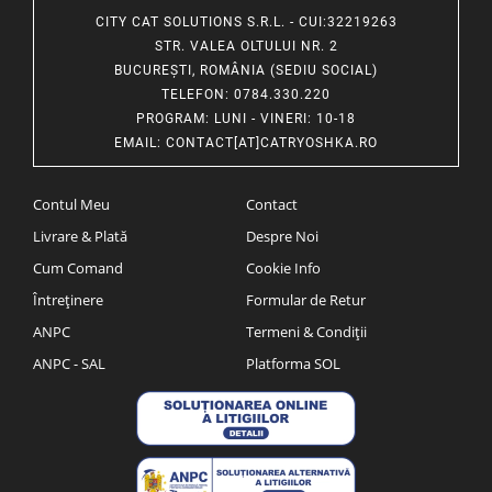
CITY CAT SOLUTIONS S.R.L. - CUI:32219263
STR. VALEA OLTULUI NR. 2
BUCUREȘTI, ROMÂNIA (SEDIU SOCIAL)
TELEFON
: 0784.330.220
PROGRAM
: LUNI - VINERI: 10-18
EMAIL
:
CONTACT[AT]CATRYOSHKA.RO
Contul Meu
Contact
Livrare & Plată
Despre Noi
Cum Comand
Cookie Info
Întreținere
Formular de Retur
ANPC
Termeni & Condiții
ANPC - SAL
Platforma SOL