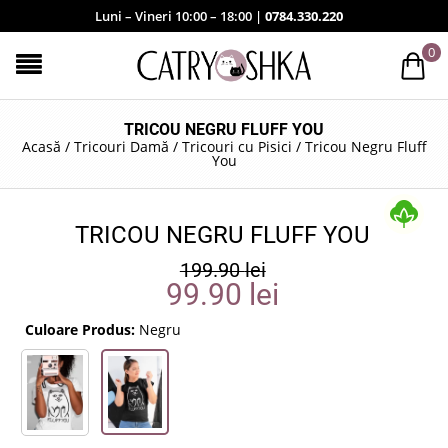
Luni – Vineri 10:00 – 18:00 |
0784.330.220
0
TRICOU NEGRU FLUFF YOU
Acasă
/
Tricouri Damă
/
Tricouri cu Pisici
/
Tricou Negru Fluff
You
TRICOU NEGRU FLUFF YOU
199.90
lei
99.90
lei
Culoare Produs:
Negru