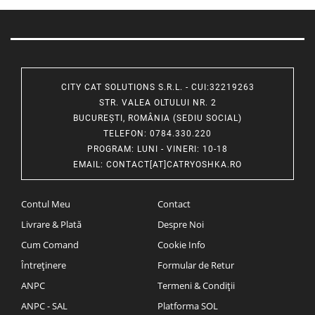
CITY CAT SOLUTIONS S.R.L. - CUI:32219263
STR. VALEA OLTULUI NR. 2
BUCUREȘTI, ROMÂNIA (SEDIU SOCIAL)
TELEFON
: 0784.330.220
PROGRAM
: LUNI - VINERI: 10-18
EMAIL
:
CONTACT[AT]CATRYOSHKA.RO
Contul Meu
Contact
Livrare & Plată
Despre Noi
Cum Comand
Cookie Info
Întreținere
Formular de Retur
ANPC
Termeni & Condiții
ANPC - SAL
Platforma SOL