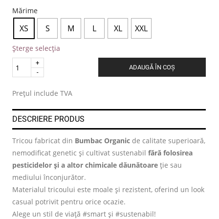
Mărime
XS
S
M
L
XL
XXL
Șterge selecția
Quantity
ADAUGĂ ÎN COȘ
.
Prețul include TVA
DESCRIERE PRODUS
Tricou fabricat din
Bumbac Organic
de calitate superioară,
nemodificat genetic și cultivat sustenabil
fără folosirea
pesticidelor și a altor chimicale dăunătoare
ție sau
mediului înconjurător.
Materialul tricoului este moale și rezistent, oferind un look
casual potrivit pentru orice ocazie.
Alege un stil de viață #smart și #sustenabil!