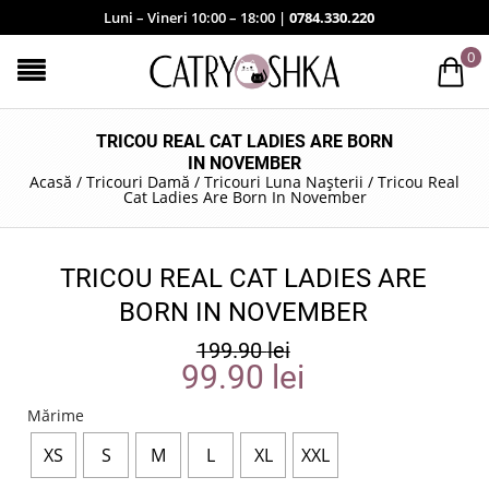
Luni – Vineri 10:00 – 18:00 |
0784.330.220
0
TRICOU REAL CAT LADIES ARE BORN
IN NOVEMBER
Acasă
/
Tricouri Damă
/
Tricouri Luna Nașterii
/
Tricou Real
Cat Ladies Are Born In November
TRICOU REAL CAT LADIES ARE
BORN IN NOVEMBER
199.90
lei
99.90
lei
Mărime
XS
S
M
L
XL
XXL