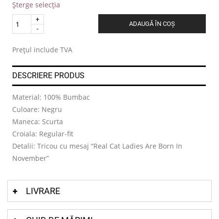
Șterge selecția
Quantity
ADAUGĂ ÎN COȘ
.
Prețul include TVA
DESCRIERE PRODUS
Material: 100% Bumbac
Culoare: Negru
Maneca: Scurta
Croiala: Regular-fit
Detalii: Tricou cu mesaj “Real Cat Ladies Are Born In
November”
LIVRARE