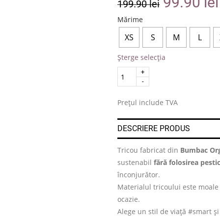
99.90
lei
199.90
lei
Mărime
XS
S
M
L
Șterge selecția
Quantity
.
Prețul include TVA
DESCRIERE PRODUS
Tricou fabricat din
Bumbac Org
sustenabil
fără folosirea pesti
înconjurător.
Materialul tricoului este moale 
ocazie.
Alege un stil de viață #smart ș