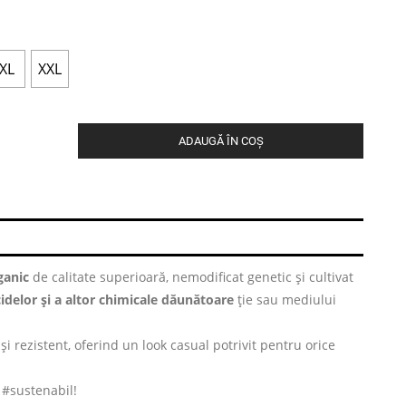
XL
XXL
ADAUGĂ ÎN COȘ
anic
de calitate superioară, nemodificat genetic și cultivat
cidelor și a altor chimicale dăunătoare
ție sau mediului
și rezistent, oferind un look casual potrivit pentru orice
i #sustenabil!