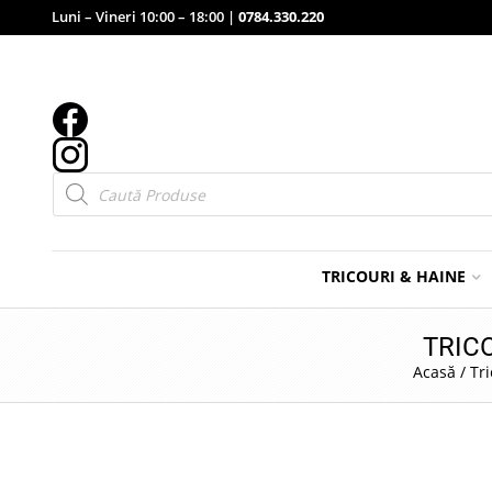
Luni – Vineri 10:00 – 18:00 |
0784.330.220
Products
search
TRICOURI & HAINE
TRIC
Acasă
/
Tr