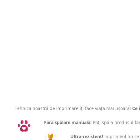
Tehnica noastră de imprimare îți face viața mai ușoară!
Ce 
Fără spălare manuală!
Poți spăla produsul fără
Ultra-rezistent!
Imprimeul nu se c