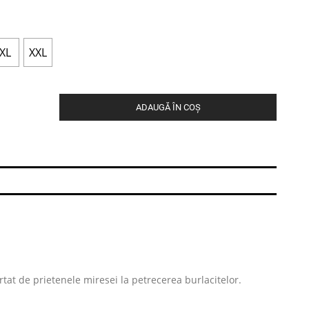
XL
XXL
ADAUGĂ ÎN COȘ
urtat de prietenele miresei la petrecerea burlacitelor.