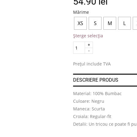
54.90
lei
Mărime
XS
S
M
L
Șterge selecția
Quantity
.
Prețul include TVA
DESCRIERE PRODUS
Material: 100% Bumbac
Culoare: Negru
Maneca: Scurta
Croiala: Regular-fit
Detalii: Un tricou ce poate fi p