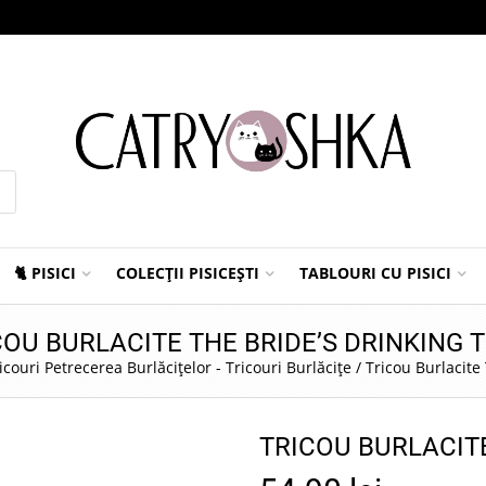
🐈 PISICI
COLECȚII PISICEȘTI
TABLOURI CU PISICI
COU BURLACITE THE BRIDE’S DRINKING 
icouri Petrecerea Burlăcițelor - Tricouri Burlăcițe
/
Tricou Burlacite
TRICOU BURLACITE