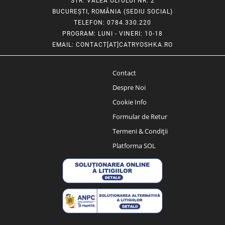
STR. VALEA OLTULUI NR. 2
BUCUREȘTI, ROMÂNIA (SEDIU SOCIAL)
TELEFON
: 0784.330.220
PROGRAM
: LUNI - VINERI: 10-18
EMAIL
:
CONTACT[AT]CATRYOSHKA.RO
Contact
Despre Noi
Cookie Info
Formular de Retur
Termeni & Condiții
Platforma SOL