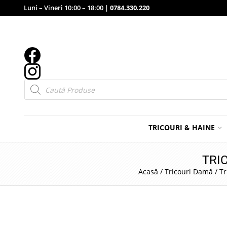
Luni – Vineri 10:00 – 18:00 |
0784.330.220
Products
search
TRICOURI & HAINE
TRI
Acasă
/
Tricouri Damă
/
Tr