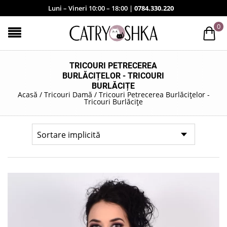
Luni – Vineri 10:00 – 18:00 |
0784.330.220
0
TRICOURI PETRECEREA
BURLĂCIȚELOR - TRICOURI
BURLĂCIȚE
Acasă
/
Tricouri Damă
/
Tricouri Petrecerea Burlăcițelor -
Tricouri Burlăcițe