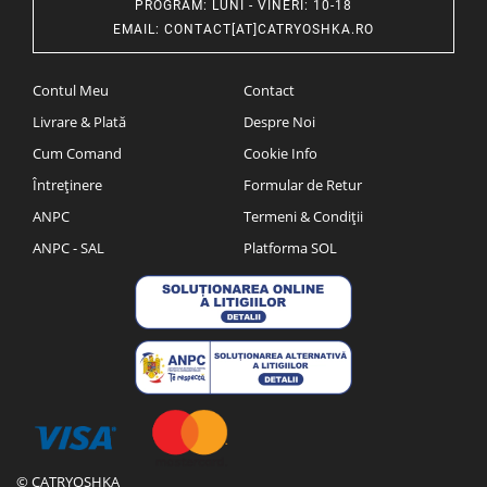
PROGRAM
: LUNI - VINERI: 10-18
EMAIL
:
CONTACT[AT]CATRYOSHKA.RO
Contul Meu
Contact
Livrare & Plată
Despre Noi
Cum Comand
Cookie Info
Întreținere
Formular de Retur
ANPC
Termeni & Condiții
ANPC - SAL
Platforma SOL
© CATRYOSHKA