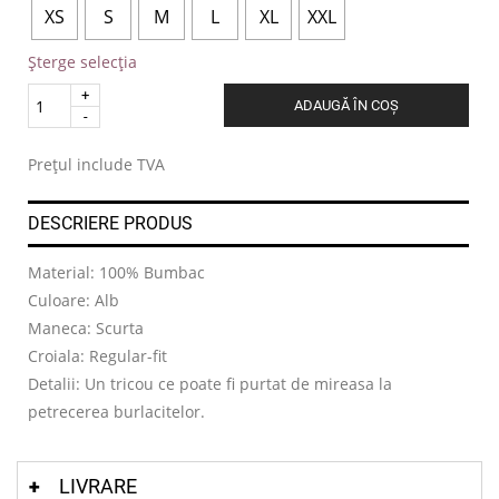
XS
S
M
L
XL
XXL
Șterge selecția
Quantity
ADAUGĂ ÎN COȘ
.
Prețul include TVA
DESCRIERE PRODUS
Material: 100% Bumbac
Culoare: Alb
Maneca: Scurta
Croiala: Regular-fit
Detalii: Un tricou ce poate fi purtat de mireasa la
petrecerea burlacitelor.
LIVRARE