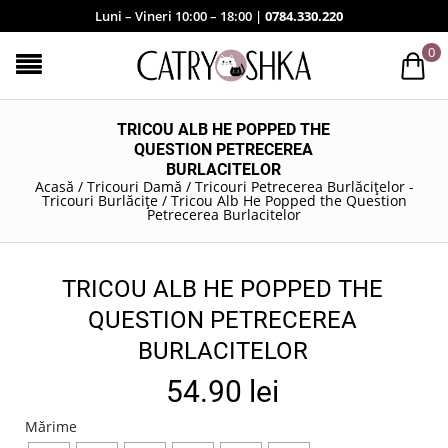
Luni – Vineri 10:00 – 18:00 |
0784.330.220
0
TRICOU ALB HE POPPED THE
QUESTION PETRECEREA
BURLACITELOR
Acasă
/
Tricouri Damă
/
Tricouri Petrecerea Burlăcițelor -
Tricouri Burlăcițe
/
Tricou Alb He Popped the Question
Petrecerea Burlacitelor
TRICOU ALB HE POPPED THE
QUESTION PETRECEREA
BURLACITELOR
54.90
lei
Mărime