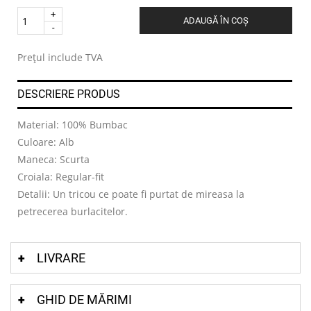
Quantity
ADAUGĂ ÎN COȘ
.
Prețul include TVA
DESCRIERE PRODUS
Material: 100% Bumbac
Culoare: Alb
Maneca: Scurta
Croiala: Regular-fit
Detalii: Un tricou ce poate fi purtat de mireasa la
petrecerea burlacitelor.
LIVRARE
GHID DE MĂRIMI