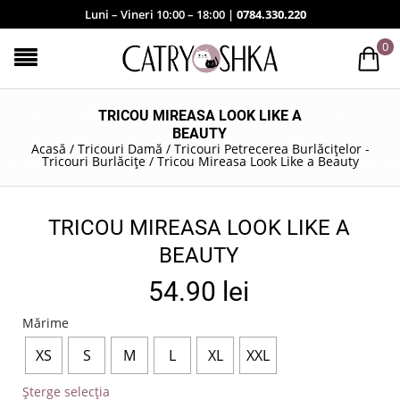
Luni – Vineri 10:00 – 18:00 |
0784.330.220
0
TRICOU MIREASA LOOK LIKE A
BEAUTY
Acasă
/
Tricouri Damă
/
Tricouri Petrecerea Burlăcițelor -
Tricouri Burlăcițe
/
Tricou Mireasa Look Like a Beauty
TRICOU MIREASA LOOK LIKE A
BEAUTY
54.90
lei
Mărime
XS
S
M
L
XL
XXL
Șterge selecția